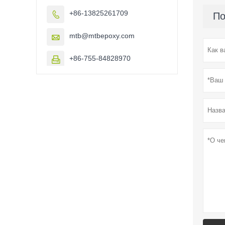
+86-13825261709

По
mtb@mtbepoxy.com

+86-755-84828970
