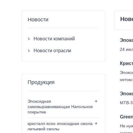
Нов
Новости
Новости компаний

Эпок
24 июл
Новости отрасли

Крис
Эпокси
нетокс
Продукция
Эпок
+
Эпоксидная
MTB-3
самовыравнивающая Напольное
покрытие
Gree
+
кристалл ясно эпоксидная смола
Не ну
литьевой смолы
готова