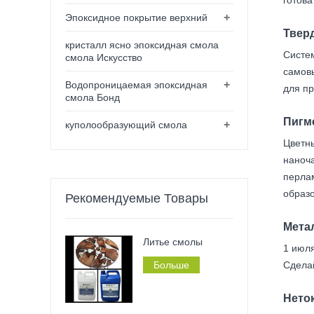
+
Эпоксидное покрытие верхний
Твер
кристалл ясно эпоксидная смола
Систем
смола Искусство
самов
+
Водопроницаемая эпоксидная
для п
смола Бонд
Пигм
+
куполообразующий смола
Цветн
наноч
перла
образ
Рекомендуемые Товары
Метал
Литье смолы
1 июля
Больше
Сдела
Нето