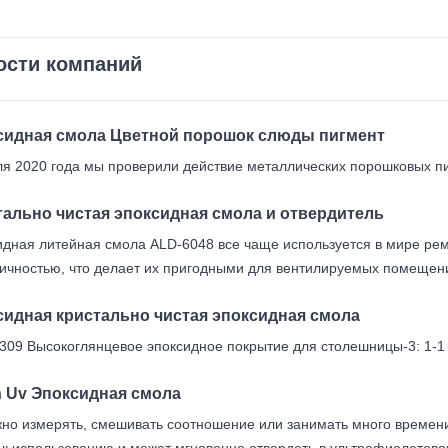
ости компаний
сидная смола Цветной порошок слюды пигмент
я 2020 года мы проверили действие металлических порошковых пи
тально чистая эпоксидная смола и отвердитель
дная литейная смола ALD-6048 все чаще используется в мире реме
ичностью, что делает их пригодными для вентилируемых помещени
сидная кристально чистая эпоксидная смола
309 Высокоглянцевое эпоксидное покрытие для столешницы-3: 1-1
n Uv Эпоксидная смола
жно измерять, смешивать соотношение или занимать много времен
 к использованию и может мгновенно отвердеть в ультрафиолетово