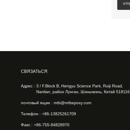
отп
CВЯЗАТЬСЯ
Адрес :
3 / F.Block B, Hengyu Science Park, Ruiji Road,
Nanlian, район Лунган, Шэньчжэнь, Китай 518116
почтовый ящик :
mtb@mtbepoxy.com
Телефон :
+86-13825261709
Факс :
+86-755-84828970