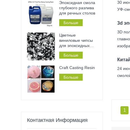
30 июн
Эпоксидная смола
глубокого разлива
УФ-смо
для речных столов
Больше
3d э
3D пол
Цветные
главно
виниловые чипсы
для эпоксидных
изобр
полов
Больше
Кита
Craft Casting Resin
24 июн
смолой
Больше
1
Контактная Информация