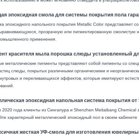
дая эпоксидная смола для системы покрытия пола гар
а эпоксидного напольного покрытия Metallic Color представляет с
ыравнивающуюся, прозрачную или пигментированную смолистую н
ромышленного применения.
ент красителя мыла порошка слюды установленный д
ые металлические пигменты представляют собой пигменты со спе
астиц слюды, покрытых различными органическими и неорганическ
мутровых и переливающихся эффектов, которые имитируют естест
ований.
лическая эпоксидная напольная система покрытия от S
 2020 года клиенты из Сингапура и Shenzhen Meitaibang Chemical 
йте характерный металлический эпоксидный пол в своем кабинете
ксичная жесткая УФ-смола для изготовления ювелирны