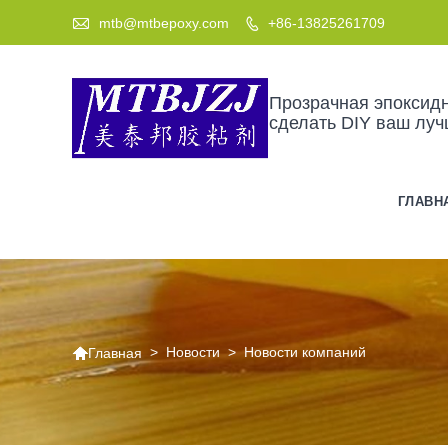

mtb@mtbepoxy.com
+86-13825261709

Прозрачная эпоксидн
сделать DIY ваш лу
ГЛАВН

>
Новости
>
Новости компаний
Главная