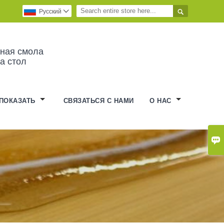

Pусский

ная смола
а стол
 ПОКАЗАТЬ
СВЯЗАТЬСЯ С НАМИ
О НАС
